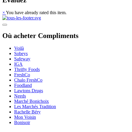
Évaluez
×
You have already rated this item.
Où acheter Compliments
Voilà
Sobeys
Safeway
IGA
Thrifty Foods
FreshCo
Chalo FreshCo
Foodland
Lawtons Drugs
Needs
Marché Bonichoix
Les Marchés Tradition
Rachelle Béry
Mon Voisin
Bonisoir