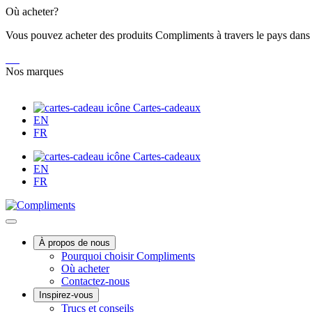
Skip
Où acheter?
to
Vous pouvez acheter des produits Compliments à travers le pays dans
Content
Nos marques
Cartes-cadeaux
EN
FR
Cartes-cadeaux
EN
FR
Main
À propos de nous
Pourquoi choisir Compliments
Menu
Où acheter
Contactez-nous
Inspirez-vous
Des
Trucs et conseils