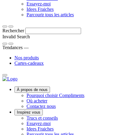
Découvrez
conseils,
Essayez-moi
ce
Idées
trucs
Idees Fraiches
qui
fraîches
et
Des
Parcourir tous les articles
distingue
astuces
astuces
la
pour
amusantes
Rechercher
gamme
rafraîchir
aux
Compliments
votre
conseils
Invalid Search
des
quotidien.
de
Submit
autres
cuisine
Tendances —
et
101,
Nos produits
trouvez
explorez
Cartes-cadeaux
votre
notre
nouveau
sélection
produit
d’idées
favori.
délicieusement
Main
rafraîchissantes.
À propos de nous
Menu
Pourquoi choisir Compliments
Où acheter
Contactez nous
Inspirez vous
Trucs et conseils
Essayez-moi
Idees Fraiches
Parcourir tous les articles