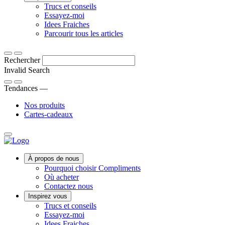
Des
Trucs et conseils
Découvrez
conseils,
Essayez-moi
ce
Idées
trucs
Idees Fraiches
qui
fraîches
et
Des
Parcourir tous les articles
distingue
astuces
astuces
la
pour
amusantes
Rechercher
gamme
rafraîchir
aux
Compliments
votre
conseils
Invalid Search
des
quotidien.
de
Submit
autres
cuisine
Tendances —
et
101,
Nos produits
trouvez
explorez
Cartes-cadeaux
votre
notre
nouveau
sélection
produit
d’idées
favori.
délicieusement
Main
rafraîchissantes.
À propos de nous
Menu
Pourquoi choisir Compliments
Où acheter
Contactez nous
Inspirez vous
Trucs et conseils
Essayez-moi
Idees Fraiches