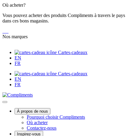
Skip
Où acheter?
to
Vous pouvez acheter des produits Compliments à travers le pays
Content
dans ces bons magasins.
Nos marques
Cartes-cadeaux
EN
FR
Cartes-cadeaux
EN
FR
Main
À propos de nous
Pourquoi choisir Compliments
Menu
Où acheter
Contactez-nous
Inspirez-vous