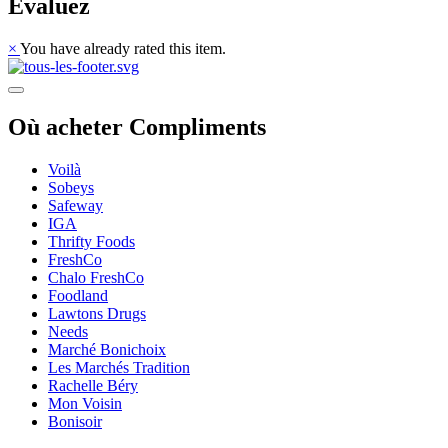
Évaluez
×
You have already rated this item.
Où acheter Compliments
Voilà
Sobeys
Safeway
IGA
Thrifty Foods
FreshCo
Chalo FreshCo
Foodland
Lawtons Drugs
Needs
Marché Bonichoix
Les Marchés Tradition
Rachelle Béry
Mon Voisin
Bonisoir