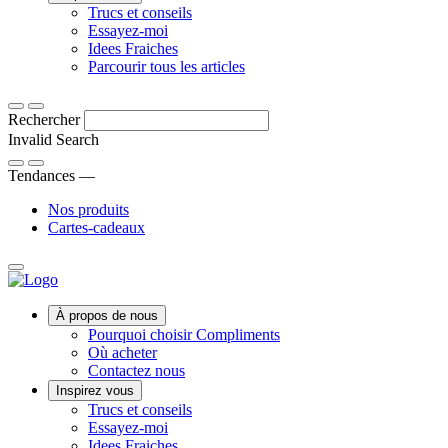
Des
Trucs et conseils
Découvrez
conseils,
Essayez-moi
ce
Idées
trucs
Idees Fraiches
qui
fraîches
et
Des
Parcourir tous les articles
distingue
astuces
astuces
la
pour
amusantes
Rechercher
gamme
rafraîchir
aux
Compliments
votre
conseils
Invalid Search
des
quotidien.
de
Submit
autres
cuisine
Tendances —
et
101,
Nos produits
trouvez
explorez
Cartes-cadeaux
votre
notre
nouveau
sélection
produit
d’idées
favori.
délicieusement
Main
rafraîchissantes.
À propos de nous
Menu
Pourquoi choisir Compliments
Où acheter
Contactez nous
Inspirez vous
Trucs et conseils
Essayez-moi
Idees Fraiches