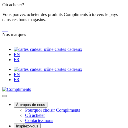
Skip
Où acheter?
to
Vous pouvez acheter des produits Compliments à travers le pays
Content
dans ces bons magasins.
Nos marques
Cartes-cadeaux
EN
FR
Cartes-cadeaux
EN
FR
Main
À propos de nous
Pourquoi choisir Compliments
Menu
Où acheter
Contactez-nous
Inspirez-vous