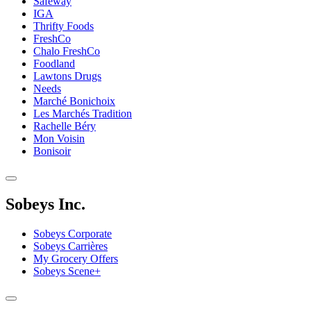
Safeway
IGA
Thrifty Foods
FreshCo
Chalo FreshCo
Foodland
Lawtons Drugs
Needs
Marché Bonichoix
Les Marchés Tradition
Rachelle Béry
Mon Voisin
Bonisoir
Sobeys Inc.
Sobeys Corporate
Sobeys Carrières
My Grocery Offers
Sobeys Scene+