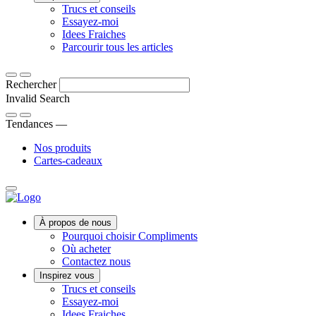
Des
Trucs et conseils
Découvrez
conseils,
Essayez-moi
ce
Idées
trucs
Idees Fraiches
qui
fraîches
et
Des
Parcourir tous les articles
distingue
astuces
astuces
la
pour
amusantes
Rechercher
gamme
rafraîchir
aux
Compliments
votre
conseils
Invalid Search
des
quotidien.
de
Submit
autres
cuisine
Tendances —
et
101,
Nos produits
trouvez
explorez
Cartes-cadeaux
votre
notre
nouveau
sélection
produit
d’idées
favori.
délicieusement
Main
rafraîchissantes.
À propos de nous
Menu
Pourquoi choisir Compliments
Où acheter
Contactez nous
Inspirez vous
Trucs et conseils
Essayez-moi
Idees Fraiches