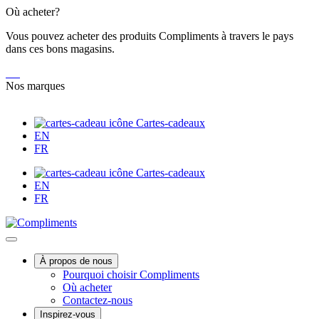
Skip
Où acheter?
to
Vous pouvez acheter des produits Compliments à travers le pays
Content
dans ces bons magasins.
Nos marques
Cartes-cadeaux
EN
FR
Cartes-cadeaux
EN
FR
Main
À propos de nous
Pourquoi choisir Compliments
Menu
Où acheter
Contactez-nous
Inspirez-vous